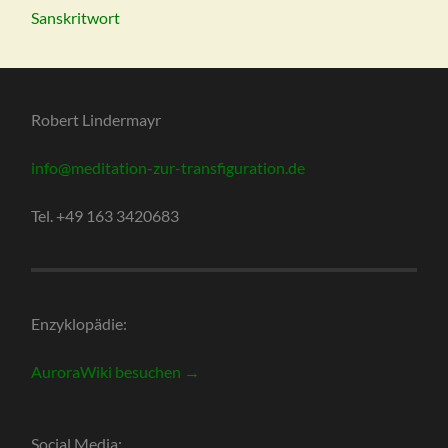
Sanskritwort
Robert Lindermayr
info@meditation-zur-transfiguration.de
Tel. +49 163 3420683
Enzyklopädie:
AuroraWiki besuchen →
Social Media: