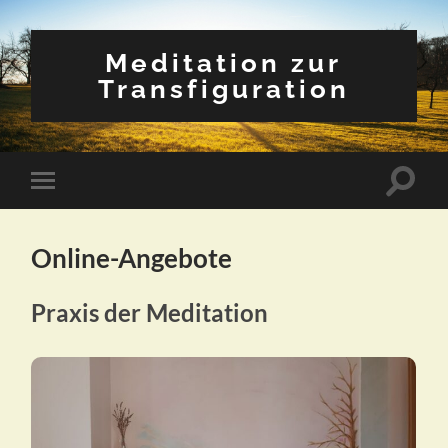
Meditation zur
Transfiguration
Suchfe
Mobile-
ein-/a
Menü
ein-/ausblenden
Online-Angebote
Praxis der Meditation